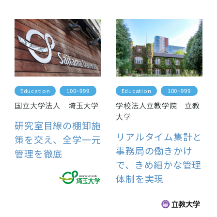
Education
100~999
Education
100~999
国立大学法人 埼玉大学
学校法人立教学院 立教
大学
研究室目線の棚卸施
リアルタイム集計と
策を交え、全学一元
事務局の働きかけ
管理を徹底
で、きめ細かな管理
体制を実現